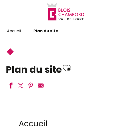
Aller
au
contenu
principal
Accueil
Plan du site
Ajouter aux f
Plan du site
Accueil