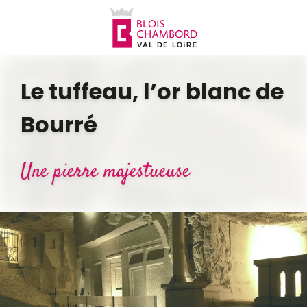
Aller
au
contenu
principal
Le tuffeau, l’or blanc de
Bourré
Une pierre majestueuse