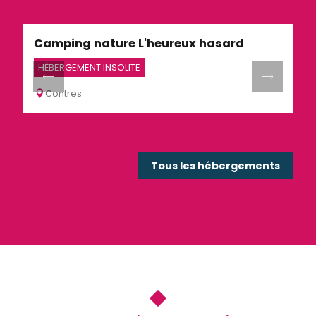
Restaurants
Camping nature L'heureux hasard
G
Activités
HÉBERGEMENT INSOLITE
M
Contres
Tous les hébergements