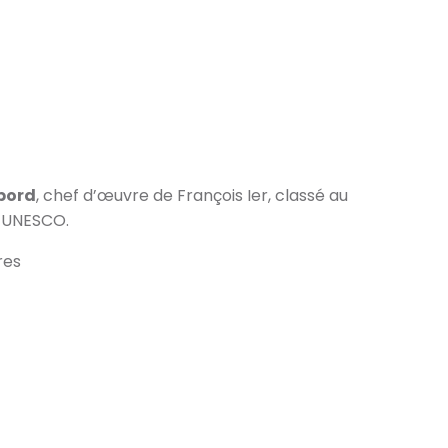
bord
, chef d’œuvre de François Ier, classé au
l’UNESCO.
res