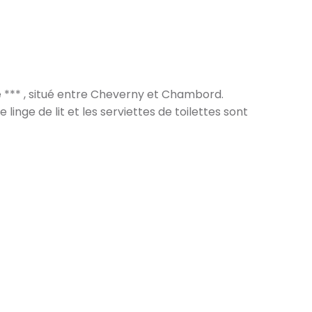
te *** , situé entre Cheverny et Chambord.
le linge de lit et les serviettes de toilettes sont
 Château de Cheverny