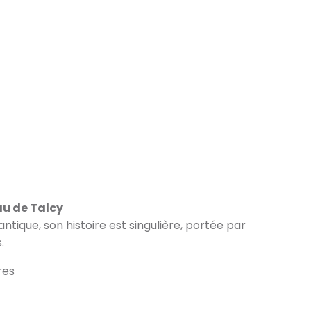
 Château de Chenonceau
au de Talcy
antique, son histoire est singulière, portée par
.
res