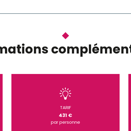
rmations complément
TARIF
431 €
par personne