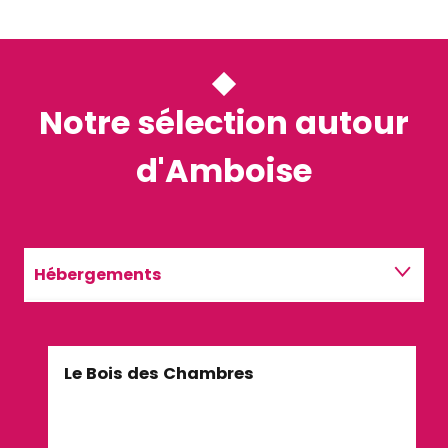
Notre sélection autour
d'Amboise
Hébergements
Restaurants
Le Bois des Chambres
Cam
Activités
sur