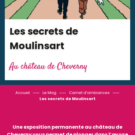
Les secrets de
Moulinsart
Au château de Cheverny
Accueil
Le Mag
Carnet d’ambiances
Les secrets de Moulinsart
Une exposition permanente au château de
Cheverny vous permet de plonger dans l’œuvre