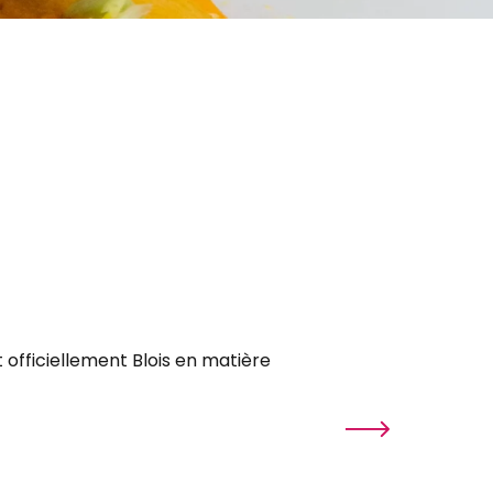
02
 officiellement Blois en matière
Du 15 janvier au 3