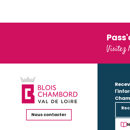
O'Blend
Restaurant le Quai
Restaurant L'hôte Antique
Pass
Visitez 
Recev
l'info
Cham
Rec
Nous contacter
N