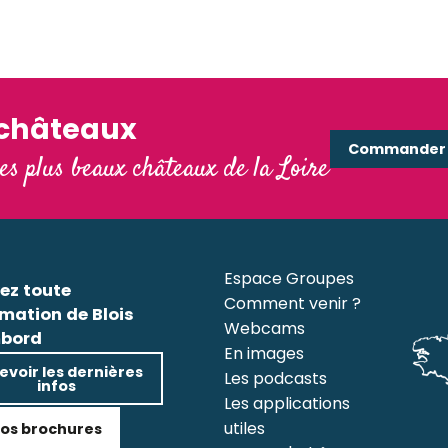
'châteaux
Commander e
les plus beaux châteaux de la Loire
Espace Groupes
ez toute
Comment venir ?
rmation de Blois
Webcams
bord
En images
evoir les dernières
Les podcasts
infos
Les applications
utiles
os brochures