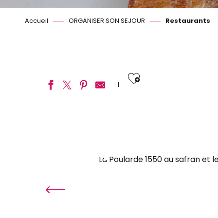
Accueil
ORGANISER SON SEJOUR
Restaurants
Ajouter aux
Le Grand Chaume
Au Bacchus Gourmand
Bchef
01
Le 1846
La Poularde 1550 au safran et l
L’embarcadère
La Trouvaille
Chez Lucette
Chez Mamie Annie
Bro’s Restaurant