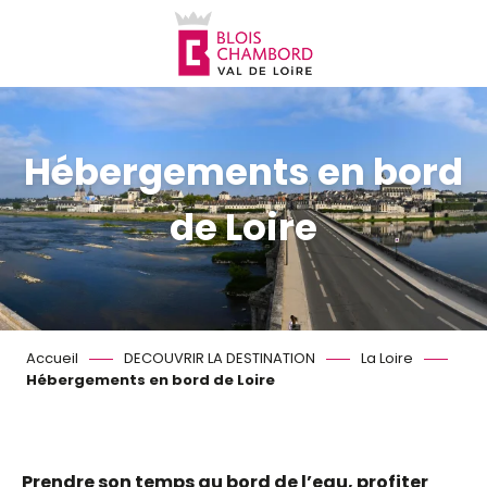
Aller
au
contenu
principal
Hébergements en bord
de Loire
Accueil
DECOUVRIR LA DESTINATION
La Loire
Hébergements en bord de Loire
Prendre son temps au bord de l’eau, profiter