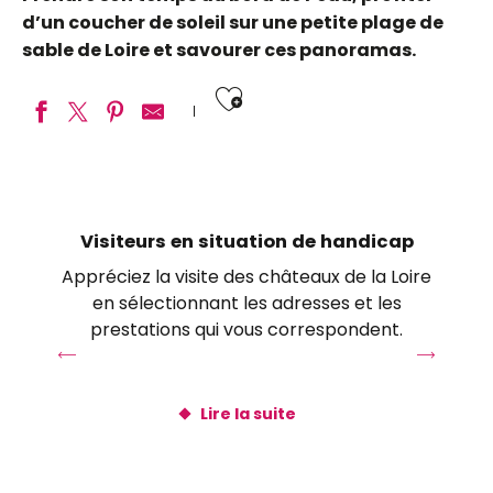
d’un coucher de soleil sur une petite plage de
sable de Loire et savourer ces panoramas.
Ajouter aux fav
Camping Municipal de l’Amitié
Camping de Veuzain sur Loire
Les gîtes Dômes de Loire
Visiteurs en situation de handicap
Fleur de Loire
Appréciez la visite des châteaux de la Loire
L
Côté Loire - Auberge Ligérienne
en sélectionnant les adresses et les
a
Aire de stationnement de Saint-Dyé-sur-Loire
prestations qui vous correspondent.
la
La Maison du Pêcheur
Camping municipal Bellevue
Hôtel Mercure Blois-Centre
Lire la suite
Camping Municipal de Chaumont-sur-Loire
Aire de stationnement Blois - Port de la Creusille
Le Manoir de Bel Air