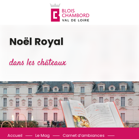
Aller
au
contenu
principal
Noël Royal
dans les châteaux
Accueil
Le Mag
Carnet d’ambiances