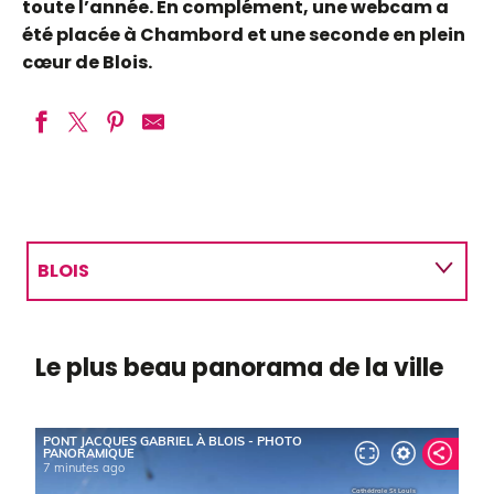
toute l’année. En complément, une webcam a
été placée à Chambord et une seconde en plein
cœur de Blois.
BLOIS
OBSERVATOIRE LOIRE
Le plus beau panorama de la ville
CHAUMONT-SUR-LOIRE
MUIDES-SUR-LOIRE
CHAMBORD