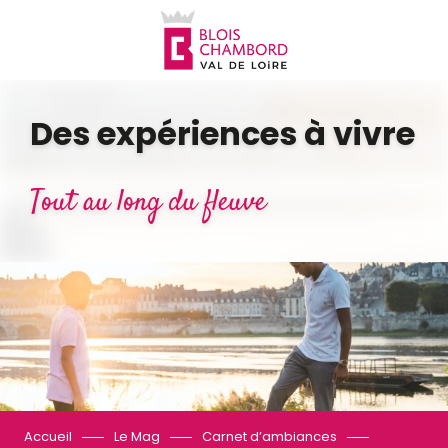
Aller
au
contenu
principal
Des expériences à vivre
Tout au long du fleuve
Accueil
Le Mag
Carnet d’ambiances