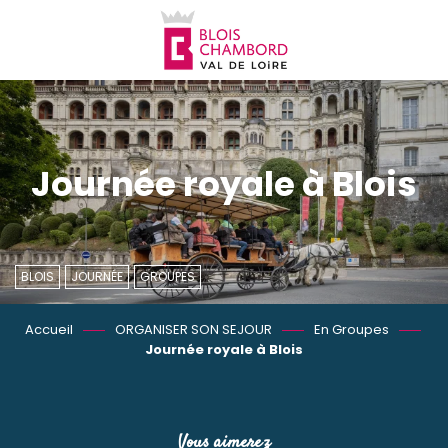
Aller
au
contenu
principal
Journée royale à Blois
BLOIS
JOURNÉE
GROUPES
Accueil
ORGANISER SON SEJOUR
En Groupes
Journée royale à Blois
Vous aimerez