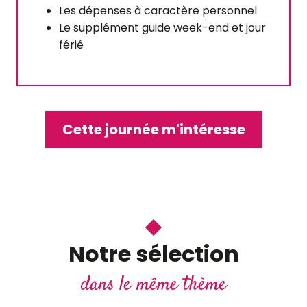
Les dépenses à caractère personnel
Le supplément guide week-end et jour
férié
Cette journée m'intéresse
Journée insolite autour
de Blois
Vous aimerez L’approche historique du
jeu qui vous mènera dans les ruelles de
Notre sélection
Blois
dans le même thème
Lire la suite