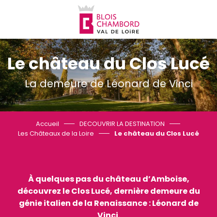
Aller
au
contenu
principal
Le château du Clos Lucé
La demeure de Léonard de Vinci
Accueil
DECOUVRIR LA DESTINATION
Les Châteaux de la Loire
Le château du Clos Lucé
À quelques pas du château d’Amboise,
découvrez le Clos Lucé, dernière demeure du
génie italien de la Renaissance : Léonard de
Vinci.