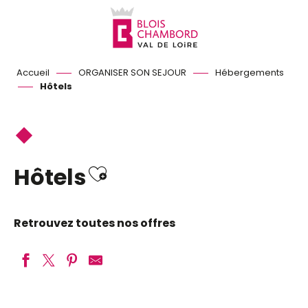
Aller
au
contenu
principal
Accueil
ORGANISER SON SEJOUR
Hébergements
Hôtels
Ajouter aux favori
Hôtels
Retrouvez toutes nos offres
Auberge du Centre