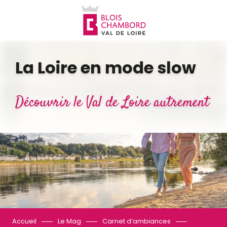
Aller
au
contenu
principal
La Loire en mode slow
Découvrir le Val de Loire autrement
Accueil
Le Mag
Carnet d’ambiances