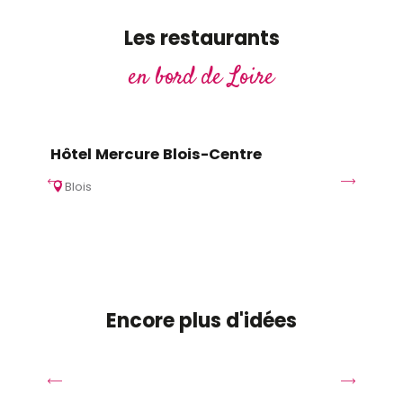
Les restaurants
en bord de Loire
Hôtel Mercure Blois-Centre
Am
Blois
B
Encore plus d'idées
L
Le printemps en bord de Loire