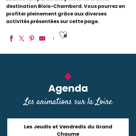
destination Blois-Chambord. Vous pourrez en
profiter pleinement grâce aux diverses
activités présentées sur cette page.
Ajouter aux fav
Moments de Loire
Val des Châteaux en Canoë-Kayak
Association Marins du port de Chambord embarquez su
Loire-émoi balades en bateau traditionnel sur la Loire 
Agenda
Mon voyage sur la Loire en bateau traditionnel
Millière Raboton, homme de Loire
Les animations sur la Loire
Castor et Bivouac
Loire Aventure
Les Jeudis et Vendredis du Grand
Chaume