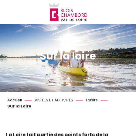
Aller
au
contenu
principal
Sur la loire
Accueil
VISITES ET ACTIVITÉS
Loisirs
Sur la Loire
La Loire fait partie des points forts de la