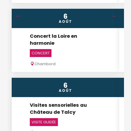
6
AOÛT
Concert la Loire en
harmonie
CONCERT
Chambord
6
AOÛT
Visites sensorielles au
Château de Talcy
VISITE GUIDÉE