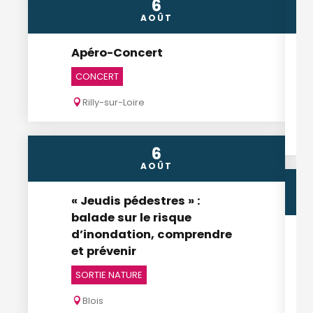
6
AOÛT
Apéro-Concert
CONCERT
Rilly-sur-Loire
6
AOÛT
« Jeudis pédestres » :
balade sur le risque
d’inondation, comprendre
et prévenir
SORTIE NATURE
Blois