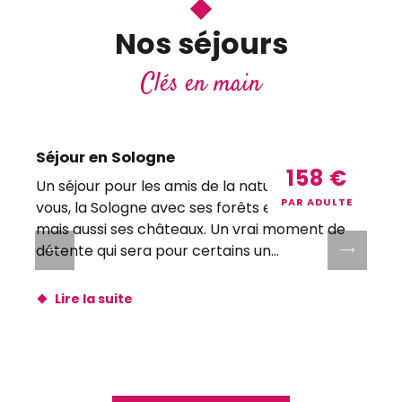
Nos séjours
Clés en main
Séjour en Sologne
158
€
Un séjour pour les amis de la nature. Autour de
C
PAR ADULTE
vous, la Sologne avec ses forêts et ses étangs
v
mais aussi ses châteaux. Un vrai moment de
l
détente qui sera pour certains un...
B
Lire la suite