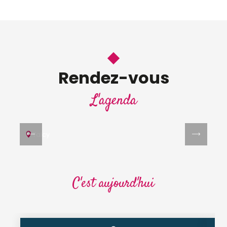
6
Rendez-vous
AOÛT
Visites sensorielles au Château de
L'agenda
Talcy
VISITE GUIDÉE
Talcy
C'est aujourd'hui