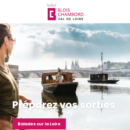
Aller
au
contenu
principal
Préparez vos sorties
Balades sur la Loire