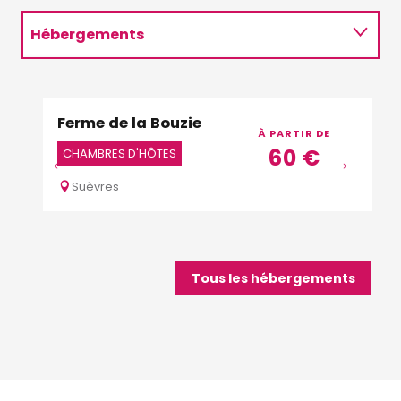
Hébergements
Restaurants
Ferme de la Bouzie
Le 
Activités
À PARTIR DE
60
€
CHAMBRES D'HÔTES
MEU
Suèvres
Jo
Tous les hébergements