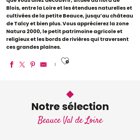
que vous allez découvrir, située au nord de
Blois, entre la Loire et les étendues naturelles et
cultivées de la petite Beauce, jusqu’au château
de Talcy et bien plus. Vous apprécierez la zone
Natura 2000, le petit patrimoine agricole et
religieux et les bords de rivières qui traversent
ces grandes plaines.
Ajouter aux fav
Rando : Le circuit de la Cisse à Rhodon
Rando : circuit du champ noir
Rando : de Véniel à Conan
Notre sélection
Beauce Val de Loire