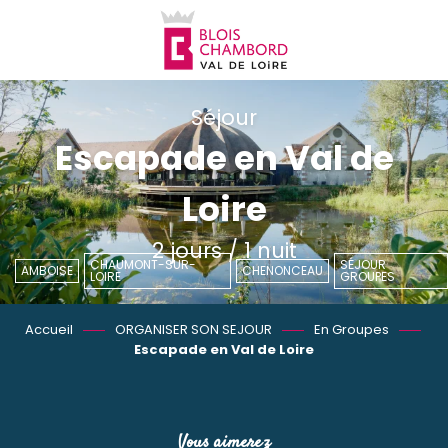
Aller
au
contenu
principal
Séjour
Escapade en Val de
Loire
2 jours / 1 nuit
CHAUMONT-SUR-
SÉJOUR
AMBOISE
CHENONCEAU
LOIRE
GROUPES
Accueil
ORGANISER SON SEJOUR
En Groupes
Escapade en Val de Loire
Vous aimerez