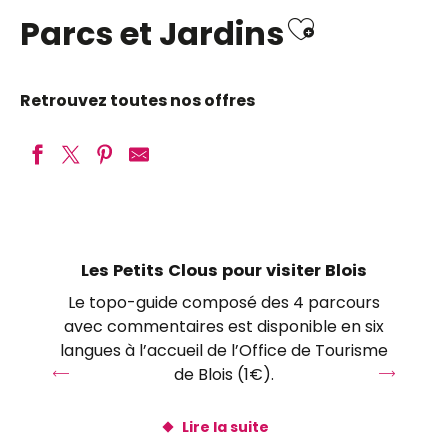
Ajouter a
Parcs et Jardins
Retrouvez toutes nos offres
Domaine de Poulaines : Jardins et arboretum
Domaine Régional de Chaumont-sur-Loire
Château de Cheverny
Les Petits Clous pour visiter Blois
Parc Botanique du Prieuré d’Orchaise
Le topo-guide composé des 4 parcours
Château de Valençay
avec commentaires est disponible en six
Parc et Château de Beauregard
langues à l’accueil de l’Office de Tourisme
Domaine national de Chambord
de Blois (1€).
Le Jardin du Clos Saint-Lubin
Jardins du Château de Valmer
Lire la suite
Domaine royal de Château-Gaillard