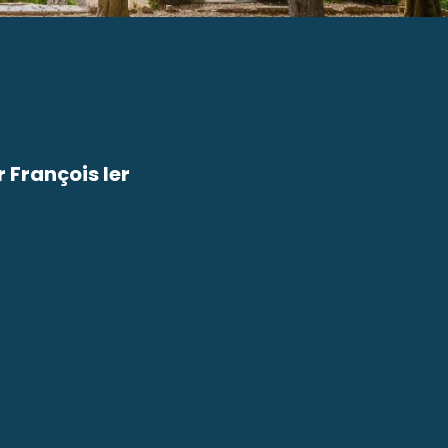
r François Ier
avoris