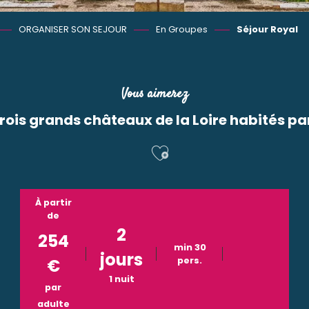
ORGANISER SON SEJOUR
En Groupes
Séjour Royal
Vous aimerez
trois grands châteaux de la Loire habités pa
Ajouter aux f
À partir
de
2
254
min 30
jours
€
pers.
1 nuit
par
adulte