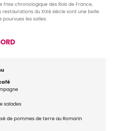
 frise chronologique des Rois de France,
restaurations du XIXè siècle sont une belle
 pourvues les salles.
BORD
nu
 café
ampagne
e salades
crasé de pommes de terre au Romarin