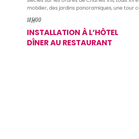
siècles sur les ordres de Charles VIII, Louis XII
mobilier, des jardins panoramiques, une tour c
18H00
INSTALLATION À L’HÔTEL
DÎNER AU RESTAURANT