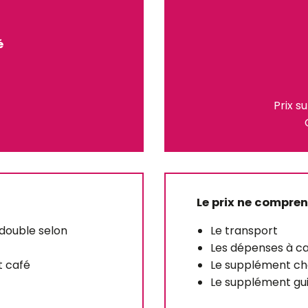
é
Prix s
Le prix ne compre
 double selon
Le transport
Les dépenses à c
et café
Le supplément cha
Le supplément guid