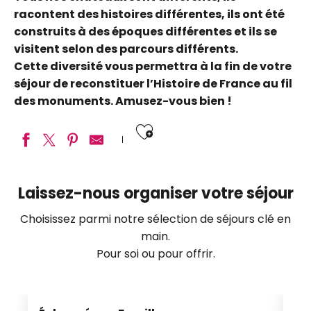
racontent des histoires différentes, ils ont été
construits à des époques différentes et ils se
visitent selon des parcours différents.
Cette diversité vous permettra à la fin de votre
séjour de reconstituer l’Histoire de France au fil
des monuments. Amusez-vous bien !
Ajouter aux fav
Château Royal de Blois
Laissez-nous organiser votre séjour
Château du Clos Lucé – Parc Leonardo da Vinci
Domaine Régional de Chaumont-sur-Loire
Choisissez parmi notre sélection de séjours clé en
Château de Cheverny
main.
Château de Villesavin
Pour soi ou pour offrir.
Parc et Château de Beauregard
Château de Montpoupon
Château de Fougères-sur-Bièvre