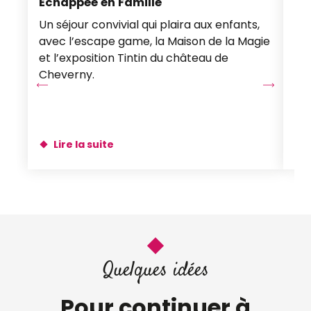
Échappée en Famille
Le
Domaine royal de Château-Gaillard
Un séjour convivial qui plaira aux enfants,
Vo
Domaine national de Chambord
avec l’escape game, la Maison de la Magie
gr
Château de Talcy
et l’exposition Tintin du château de
Château de Beaugency - Château de Lumières
Cheverny.
Lire la suite
Quelques idées
Pour continuer à