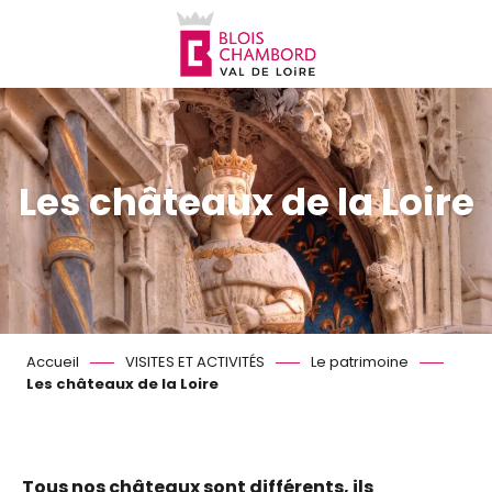
Aller
au
contenu
principal
Les châteaux de la Loire
Accueil
VISITES ET ACTIVITÉS
Le patrimoine
Les châteaux de la Loire
Tous nos châteaux sont différents, ils