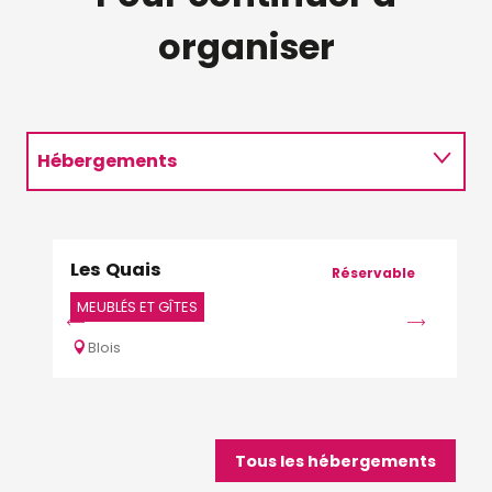
organiser
Hébergements
Restaurants
Les Quais
Hap
Activités
Réservable
MEUBLÉS ET GÎTES
MEU
Blois
Bl
Tous les hébergements