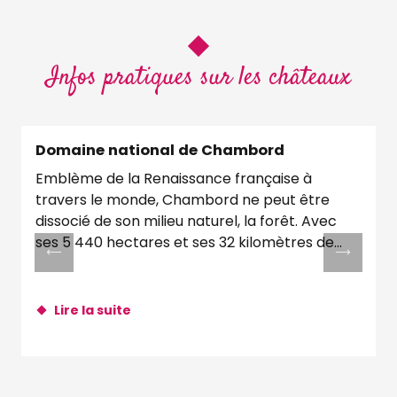
Infos pratiques sur les châteaux
Domaine national de Chambord
Emblème de la Renaissance française à
travers le monde, Chambord ne peut être
a
dissocié de son milieu naturel, la forêt. Avec
ses 5 440 hectares et ses 32 kilomètres de
t
murs...
Lire la suite