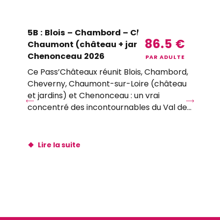
5B : Blois – Chambord – Cheverny –
5B
86.5
€
Chaumont (château + jardins) –
Ch
Chenonceau 2026
(c
PAR ADULTE
20
Ce Pass’Châteaux réunit Blois, Chambord,
Cheverny, Chaumont-sur-Loire (château
Ce
et jardins) et Chenonceau : un vrai
Ch
concentré des incontournables du Val de
et 
Loire.
co
Loi
Lire la suite