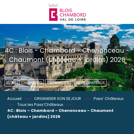
Aller
au
contenu
principal
4C : Blois - Chambord - Chenonceau -
Chaumont (château + jardins) 2026
BLOIS
CHAMBORD
CHENONCEAU
PASS CHATEAUX
Accueil
ORGANISER SON SEJOUR
Pass’ Châteaux
Tous les Pass’Châteaux
4C : Blois – Chambord – Chenonceau – Chaumont
(château + jardins) 2026