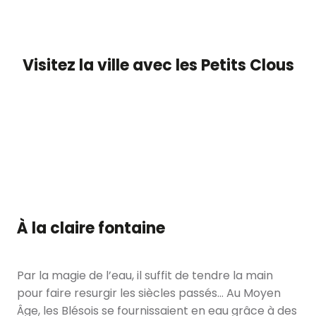
Visitez la ville avec les Petits Clous
Blois - Parcours La Fleur de Lys
Blois - Parcours de la Gabarre
Blois - Parcours Le Porc Epic
Blois - Parcours Les Flèches St Nicolas
À la claire fontaine
Par la magie de l’eau, il suffit de tendre la main
pour faire resurgir les siècles passés… Au Moyen
Âge, les Blésois se fournissaient en eau grâce à des