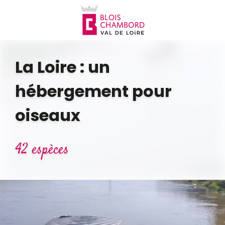
Aller
au
contenu
principal
La Loire : un
hébergement pour
oiseaux
42 espèces