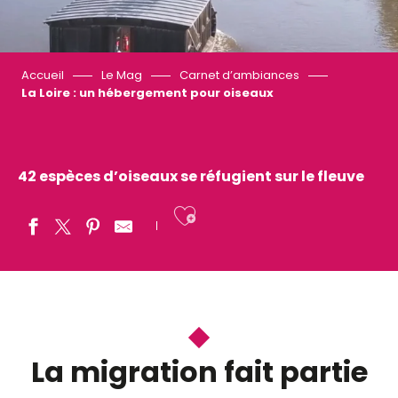
Accueil
Le Mag
Carnet d’ambiances
La Loire : un hébergement pour oiseaux
42 espèces d’oiseaux se réfugient sur le fleuve
Ajouter aux fav
La migration fait partie