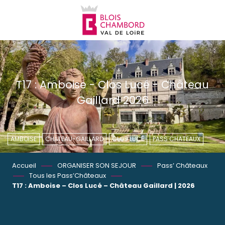
Aller
au
contenu
principal
T17 : Amboise - Clos Lucé - Château
Gaillard 2026
AMBOISE
CHÂTEAU-GAILLARD
CLOS LUCÉ
PASS CHATEAUX
Accueil
ORGANISER SON SEJOUR
Pass’ Châteaux
Tous les Pass’Châteaux
T17 : Amboise – Clos Lucé – Château Gaillard | 2026