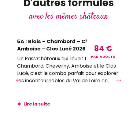
D'autres formules
avec les mêmes châteaux
5A : Blois – Chambord – Cheverny –
4D
84
€
Amboise – Clos Lucé 2026
Ch
Fe
PAR ADULTE
Un Pass’Châteaux qui réunit Blois,
Chambord, Cheverny, Amboise et le Clos
Lié
Lucé, c’est le combo parfait pour explorer
rac
les incontournables du Val de Loire en
et 
toute simplicité. Un...
Lire la suite