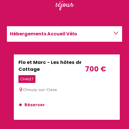
séjour
Hébergements Accueil Vélo
Restaurants
Flo et Marc - Les hôtes de Chouzy -
Dom
Activités
Réservable
700
€
Cottage
HÔT
CHALET
M
Chouzy-sur-Cisse
Réserver
R