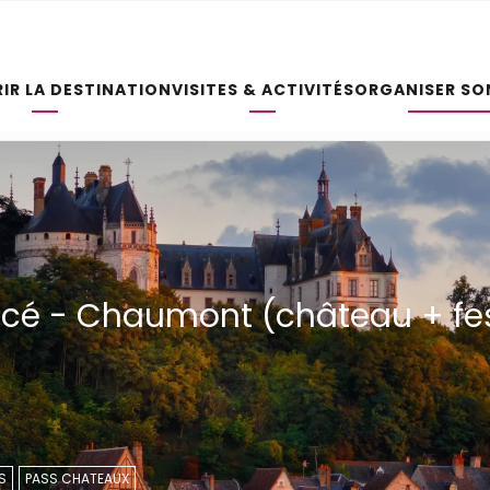
IR LA DESTINATION
VISITES & ACTIVITÉS
ORGANISER SO
ucé - Chaumont (château + fes
S
PASS CHATEAUX