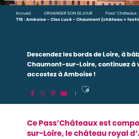
Accueil
ORGANISER SON SEJOUR
Pass’ Châteaux
T15 : Amboise – Clos Lucé – Chaumont (château + festiv
Descendez les bords de Loire, à bâ
Chaumont-sur-Loire, continuez à vo
accostez à Amboise !
Ajouter aux
Ce Pass’Châteaux est compos
sur-Loire, le château royal 