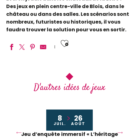
Des jeux en plein centre-ville de Blois, dans le
château ou dans des salles. Les scénarios sont
nombreux, futuristes ou historiques, il vous
faudra trouver la solution pour vous en sortir.
Ajouter aux fav
Daedalus Escape Game
En voiture Sologne
Cap Découvertes
D'autres idées de jeux
Escape Game au château Royal de Blois
8
26
JUIL.
AOÛT
Jeu d’enquête immersif « L’héritage