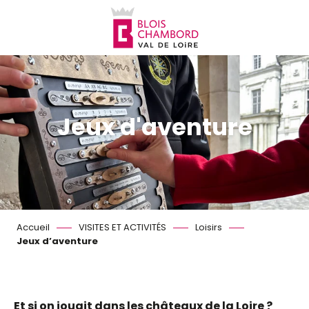
Aller
au
contenu
principal
Jeux d'aventure
Accueil
VISITES ET ACTIVITÉS
Loisirs
Jeux d’aventure
Et si on jouait dans les châteaux de la Loire ?