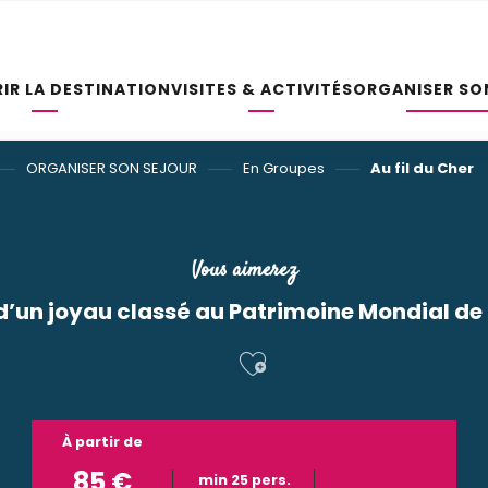
IR LA DESTINATION
VISITES & ACTIVITÉS
ORGANISER SO
ORGANISER SON SEJOUR
En Groupes
Au fil du Cher
Vous aimerez
 d’un joyau classé au Patrimoine Mondial d
Ajouter aux f
À partir de
85
€
min 25 pers.