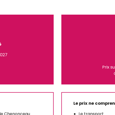
é
2027
Prix s
Le prix ne compre
u de Chenonceau
Le transport