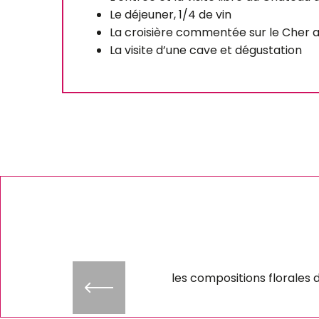
Le déjeuner, 1/4 de vin
La croisière commentée sur le Cher 
La visite d’une cave et dégustation
Noël pétillant à
Chenonceau
Vous aimerez L’art de la tabl
les compositions florales 
château de Chenonceau