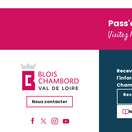
Lire la suite
Pass
Visitez 
Recev
l'info
Cham
Rec
Nous contacter
N