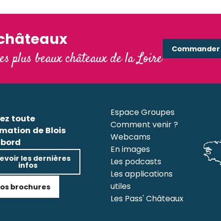
'châteaux
Commander e
les plus beaux châteaux de la Loire
Espace Groupes
ez toute
Comment venir ?
rmation de Blois
Webcams
bord
En images
evoir les dernières
Les podcasts
infos
Les applications
utiles
os brochures
Les Pass' Châteaux