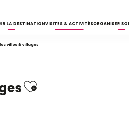
IR LA DESTINATION
VISITES & ACTIVITÉS
ORGANISER SO
os villes & villages
Ajouter aux 
ages