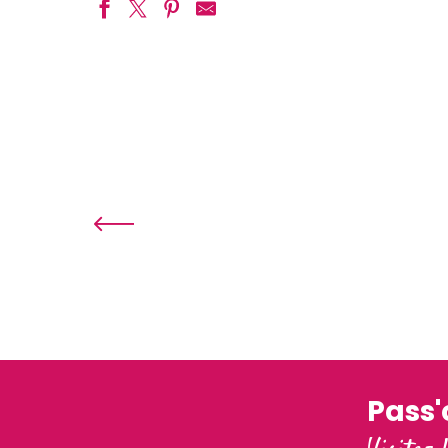
Avaray
Averdon
Bauzy
Blois
Bracieux
Candé-sur-Beuvron
Cellettes
Chailles
Chambon-sur-Cisse
Chambord
Champigny-en-Beauce
Chaumont-sur-Loire
Pass