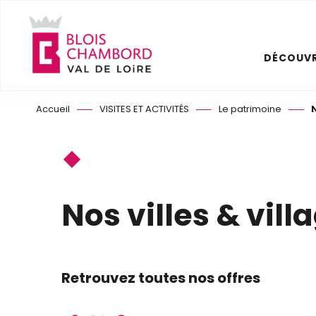
Aller
au
contenu
DÉCOUVR
principal
Accueil
VISITES ET ACTIVITÉS
Le patrimoine
N
Nos villes & vill
Retrouvez toutes nos offres