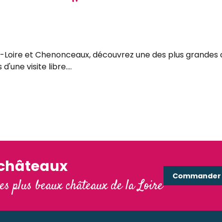
-Loire et Chenonceaux, découvrez une des plus grandes ca
'une visite libre....
'châteaux
Commander e
les plus beaux châteaux de la Loire