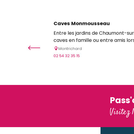
GD Millésimes - Ateliers de dégustation
Le Mohair du Pays de Chambord
Brasserie de Chambord
Caves Monmousseau
L’Atelier Saint Michel
Entre les jardins de Chaumont-sur
caves en famille ou entre amis lors d
Montrichard
02 54 32 35 15
Pass
Visitez 