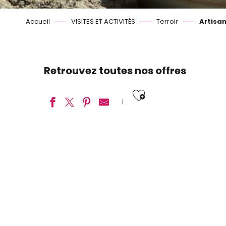
Accueil
VISITES ET ACTIVITÉS
Terroir
Artisan
Retrouvez toutes nos offres
Ajouter aux
Le Quartier des Arts de Blois
Visite de la noiseraie de Roches
La Maison des Parapluies
Chocolaterie Max Vauché
Maison Guénard
La Bourriche aux Appétits
Biscuiterie de Chambord - Le Palet Solognot
Distillerie Girardot