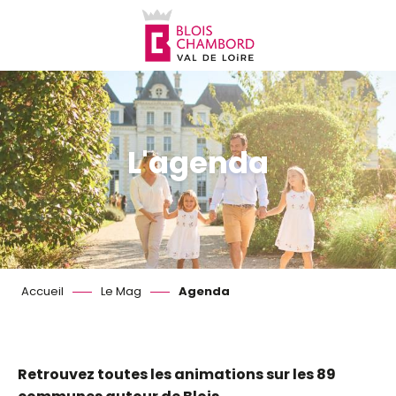
Aller
au
contenu
principal
L'agenda
Accueil
Le Mag
Agenda
Retrouvez toutes les animations sur les 89