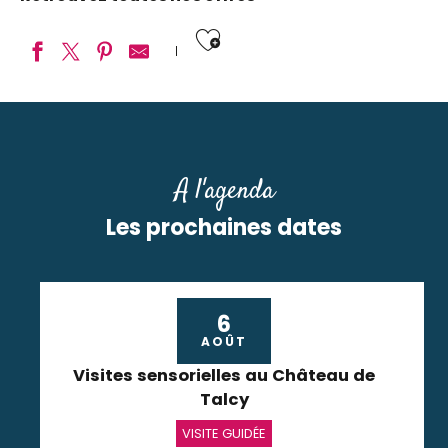
Ajouter aux fav
Sarah Vous Guide
La Fugue Enchantée, visites guidées au Pays des Châte
Histo Run
A l'agenda
Les Attelages du château
Les visites guidées de Blois - Ville d’Art et d’Histoire
Les prochaines dates
Trott'in Loire
LIGAYA aventures, Balades en trottinette et segway to
Bérénice Tarcher - Visites guidées en Val de Loire
Marjolène Griveau - Guide conférencière
6
Maud Visites Royales
AOÛT
Birette n'Co
Visites sensorielles au Château de
Guide de Blois - Accompagnateur touristique
Talcy
VISITE GUIDÉE