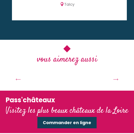
Talcy
Un automne rayonnant dans les
vous aimerez aussi
châteaux de la Loire
Lire la suite
Pass'châteaux
Visitez les plus beaux châteaux de la Loire
Commander en ligne