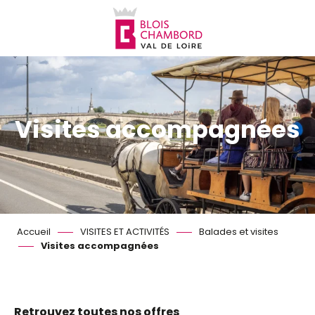
Aller
au
contenu
principal
Visites accompagnées
Accueil
VISITES ET ACTIVITÉS
Balades et visites
Visites accompagnées
Retrouvez toutes nos offres