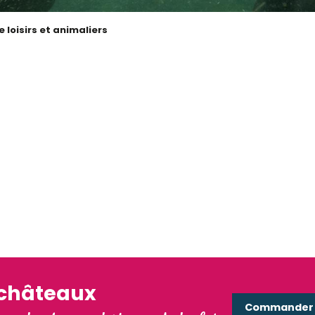
 loisirs et animaliers
 favoris
La Loire d’aujourd’hui
Lire la suite
'châteaux
Commander e