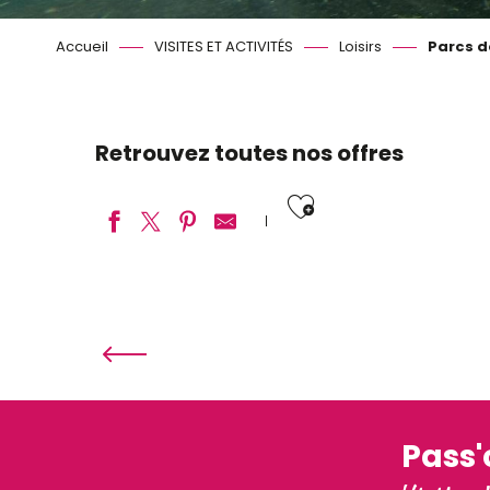
Accueil
VISITES ET ACTIVITÉS
Loisirs
Parcs de
Retrouvez toutes nos offres
Ajouter aux
Lulu Parc
O'Truck Park
Cap Karting
ZooParc de Beauval
Lama Emoi
Péka Bloc
Pass
Mon Perroquet et Cie
Loisirs Loire Valley