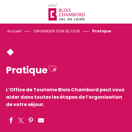
Aller
au
contenu
principal
Accueil
ORGANISER SON SEJOUR
Pratique
Ajouter aux favo
Pratique
L’Office de Tourisme Blois Chambord peut vous
aider dans toutes les étapes de l’organisation
de votre séjour.