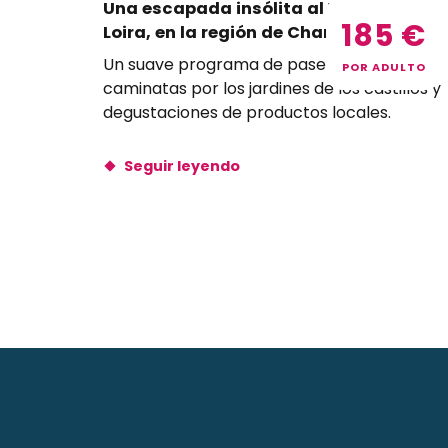
Una escapada insólita al Valle del
185
€
Loira, en la región de Chambord
Un suave programa de paseos por el Loira,
POR ADULTO
caminatas por los jardines de los castillos y
degustaciones de productos locales.
Seguir leyendo