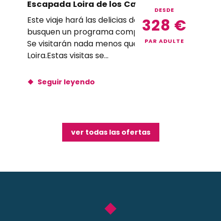
Escapada Loira de los Castillos – ES
DESDE
Este viaje hará las delicias de quienes
328
€
busquen un programa completo de 4 días.
PAR ADULTE
Se visitarán nada menos que 6 castillos del
Loira.Estas visitas se...
Seguir leyendo
ver todas las ofertas