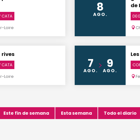
8
de 
AGO.
Y CATA
DEG
-Loire
C
 rives
Les
7
9
Y CATA
CO
AGO.
AGO.
-Loire
F
Este fin de semana
Esta semana
Todo el diario