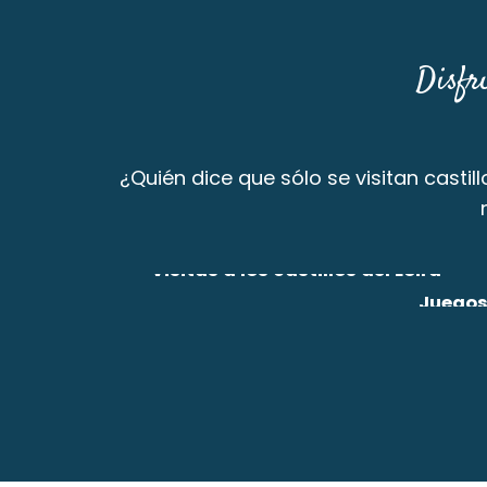
Disfr
¿Quién dice que sólo se visitan casti
Visitas a los castillos del Loira
Juegos
Seguir leyendo
Segu