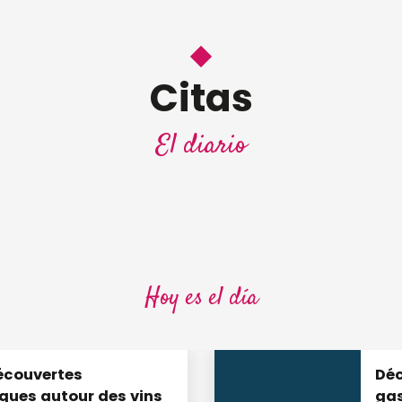
Citas
8
El diario
AGO.
mique avec Moments
Saveurs des rives
DEGUSTACIÓN Y CATA
Chaumont-sur-Loire
Hoy es el día
écouvertes
Déc
ues autour des vins
ga