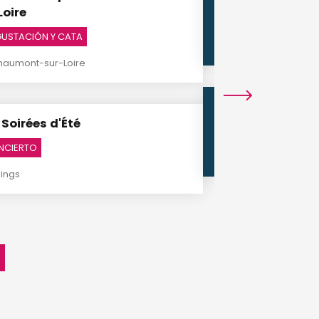
31
9
Loire
JUL.
AGO.
USTACIÓN Y CATA
haumont-sur-Loire
1
15
 Soirées d'Été
AGO.
AGO.
NCIERTO
eings