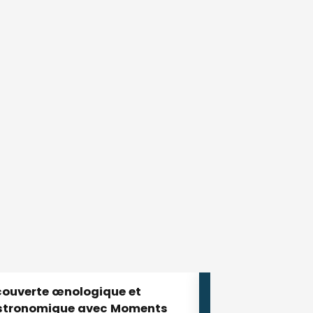
8
AGO.
Balade et découvertes
gastronomiques autour
des vins de Loire
DEGUSTACIÓN Y CATA
Chaumont-sur-Loire
ouverte œnologique et
stronomique avec Moments