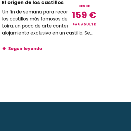
El origen de los castillos
DESDE
Un fin de semana para recordar. Visitas a
159
€
los castillos más famosos del Valle del
PAR ADULTE
Loira, un poco de arte contemporáneo y
alojamiento exclusivo en un castillo. Se
transportará a...
Seguir leyendo