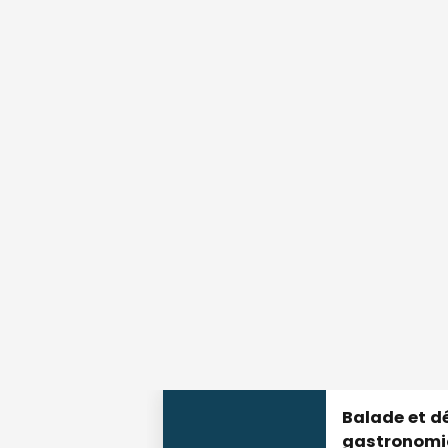
8
AGO.
Découverte œnologique et gastrono
de Loire
DEGUSTACIÓN Y CATA
Chaumont-sur-Loire
Balade et d
gastronomiq