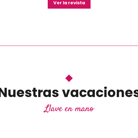
Seguir leyendo
Ver la revista
Nuestras vacacione
Llave en mano