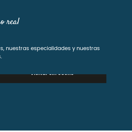
o real
os, nuestras especialidades y nuestras
.
Visitar sin coche
Seguir leyendo