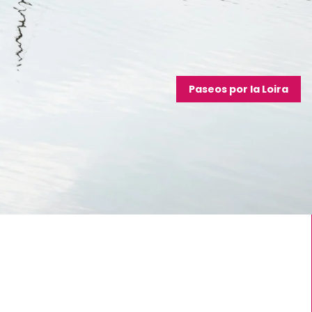
Paseos por la Loira
Rutas a pie