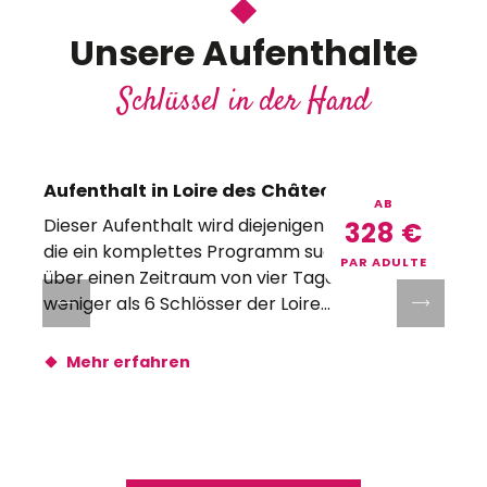
Unsere Aufenthalte
Schlüssel in der Hand
Aufenthalt in Loire des Châteaux – DE
AB
Dieser Aufenthalt wird diejenigen begeistern,
328
€
die ein komplettes Programm suchen und das
d
PAR ADULTE
über einen Zeitraum von vier Tagen. Nicht
weniger als 6 Schlösser der Loire...
e
m
Mehr erfahren