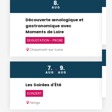
8.
AUG
Découverte œnologique et
gastronomique avec
Moments de Loire
DEGUSTATION - PROBE
Chaumont-sur-Loire
7.
9.
AUG
AUG
Les Soirées d'Été
KONZERT
Feings