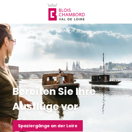
Aller
au
contenu
principal
Bereiten Sie Ihre
Ausflüge vor
Spaziergänge an der Loire