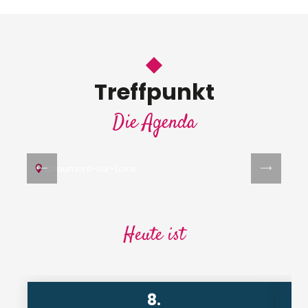
8.
Treffpunkt
AUG
Balade et découvertes gastronomiques
Die Agenda
autour des vins de Loire
DEGUSTATION - PROBE
Chaumont-sur-Loire
Heute ist
8.