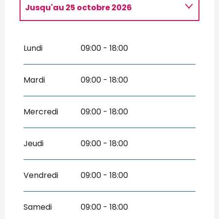
Jusqu'au
25 octobre 2026
Du
2 janvier 2026
au
31 janvier 2026
Lundi
09:00 - 18:00
Du
3 février 2026
au
8 mars 2026
Mardi
09:00 - 18:00
Du
10 mars 2026
au
23 mars 2026
Du
24 mars 2026
au
27 mars 2026
Mercredi
09:00 - 18:00
Du
26 octobre 2026
au
18 décembre
2026
Jeudi
09:00 - 18:00
Du
19 décembre 2026
au
2 janvier
2027
Vendredi
09:00 - 18:00
Samedi
09:00 - 18:00