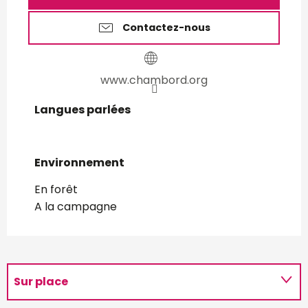
Contactez-nous
www.chambord.org
Langues parlées
Langues parlées
Environnement
Environnement
En forêt
A la campagne
Sur place