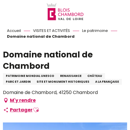
Aller
au
contenu
principal
Accueil
VISITES ET ACTIVITÉS
Le patrimoine
Domaine national de Chambord
Domaine national de
Chambord
PATRIMOINE MONDIAL UNESCO
RENAISSANCE
CHÂTEAU
PARC ET JARDIN
SITE ET MONUMENT HISTORIQUES
A LA FRANÇAISE
Domaine de Chambord, 41250 Chambord
M'y rendre
Ajouter aux favoris
Partager