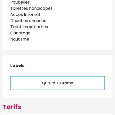
Poubelles
Toilettes handicapés
Accès Internet
Douches chaudes
Toilettes séparées
Canotage
Nautisme
Offres de prestations
Labels
Labels
Qualité Tourisme
Tarifs