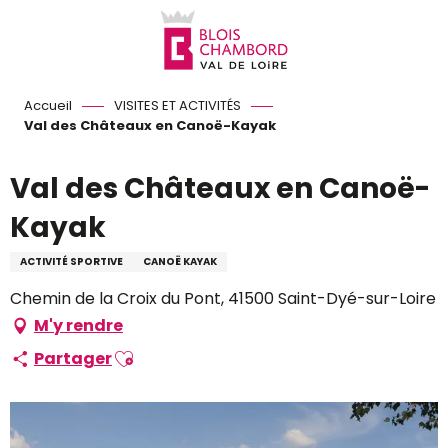
Aller
au
contenu
principal
Accueil
VISITES ET ACTIVITÉS
Val des Châteaux en Canoë-Kayak
Val des Châteaux en Canoë-
Kayak
ACTIVITÉ SPORTIVE
CANOË KAYAK
Chemin de la Croix du Pont, 41500 Saint-Dyé-sur-Loire
M'y rendre
Ajouter aux favoris
Partager