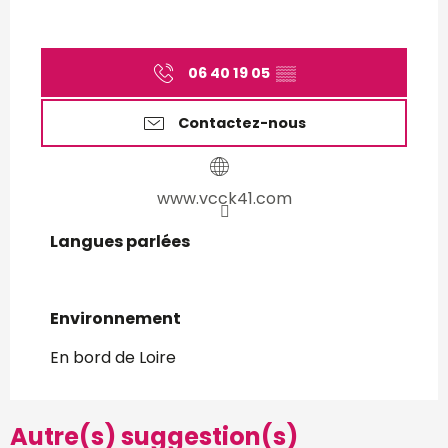
06 40 19 05
▒▒
Contactez-nous
www.vcck41.com
Langues parlées
Langues parlées
Environnement
Environnement
En bord de Loire
Autre(s) suggestion(s)