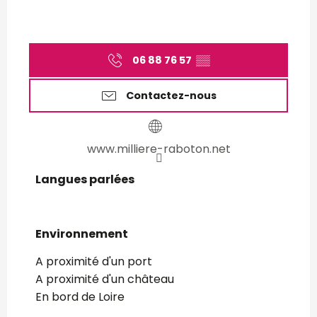
06 88 76 57
▒▒
Contactez-nous
www.milliere-raboton.net
Langues parlées
Langues parlées
Environnement
Environnement
A proximité d'un port
A proximité d'un château
En bord de Loire