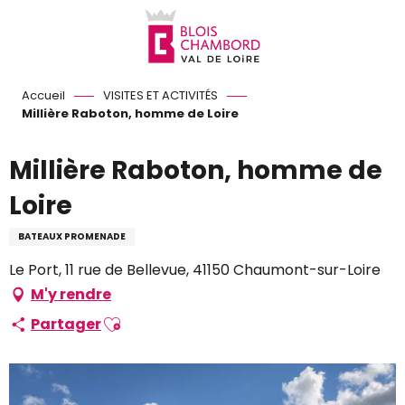
Aller
au
contenu
principal
Accueil
VISITES ET ACTIVITÉS
Millière Raboton, homme de Loire
Millière Raboton, homme de
Loire
BATEAUX PROMENADE
Le Port, 11 rue de Bellevue, 41150 Chaumont-sur-Loire
M'y rendre
Ajouter aux favoris
Partager