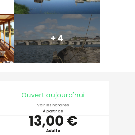
+ 4
Ouverture et coordo
Ouvert aujourd'hui
Voir les horaires
À partir de
13,00 €
Adulte