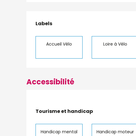
Offres de presta
Labels
Labels
Accueil Vélo
Loire à Vélo
Accessibilité
Tourisme et handicap
Tourisme et handicap
Handicap mental
Handicap moteur