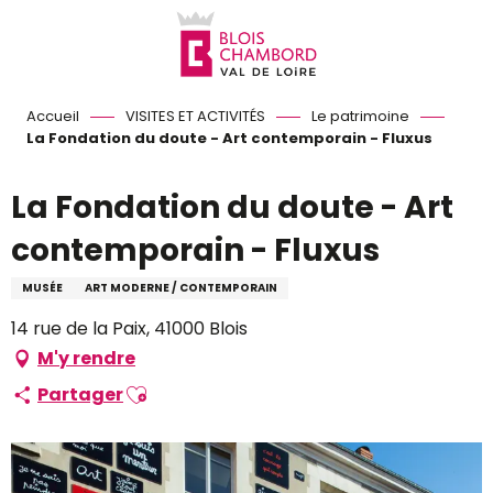
Aller
au
contenu
principal
Accueil
VISITES ET ACTIVITÉS
Le patrimoine
La Fondation du doute - Art contemporain - Fluxus
La Fondation du doute - Art
contemporain - Fluxus
MUSÉE
ART MODERNE / CONTEMPORAIN
14 rue de la Paix, 41000 Blois
M'y rendre
Ajouter aux favoris
Partager