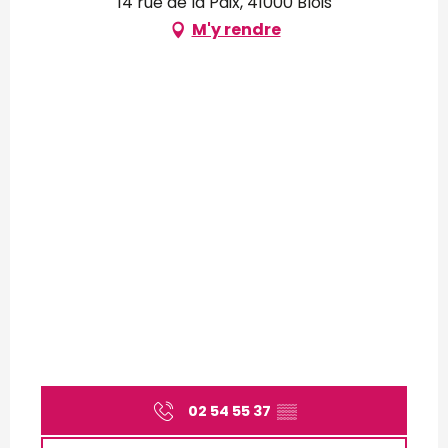
14 rue de la Paix, 41000 Blois
M'y rendre
02 54 55 37
▒▒