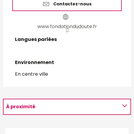
Contactez-nous
www.fondationdudoute.fr
Langues parlées
Langues parlées
Environnement
Environnement
En centre ville
À proximité
Programme