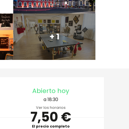
+ 1
Horarios y datos de 
Abierto hoy
a 18:30
Ver los horarios
7,50 €
El precio completo