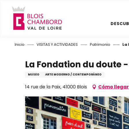
Aller
au
contenu
DESCUB
principal
Inicio
VISITAS Y ACTIVIDADES
Patrimonio
La 
La Fondation du doute -
MUSEO
ARTE MODERNO / CONTEMPORÁNEO
14 rue de la Paix, 41000 Blois
Cómo llegar