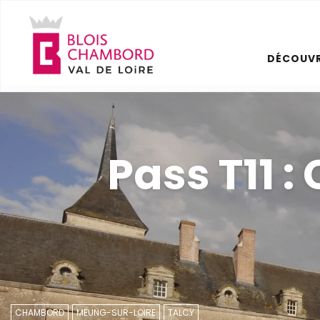
Aller
au
contenu
DÉCOUVR
principal
Pass T11 
CHAMBORD
MEUNG-SUR-LOIRE
TALCY