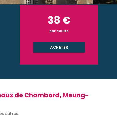
38
€
par adulte
ACHETER
âteaux de Chambord, Meung-
es autres.