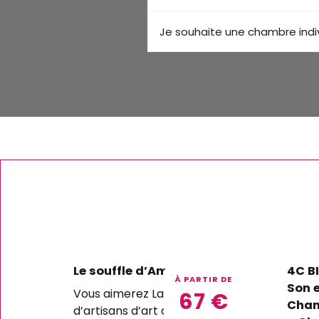
Je souhaite une chambre indivi
Le souffle d’Amboise
4C BI
À PARTIR DE
Son e
Vous aimerez La rencontre
67
€
Cham
d’artisans d’art dans un haut