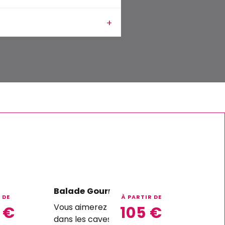
au +
Balade Gourmande
 DE
À PARTIR DE
Vous aimerez Les illuminations
5
€
105
€
eau
dans les caves de tuffeau