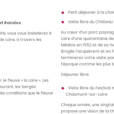
Petit déjeuner à la ch
Visite libre du Châtea
 et Randos
Au cœur d’un parc paysag
cité, vous vous baladerez à
Loire d’une quarantaine d
e Loire, à travers les
Médicis en 1552 et de sa riv
Broglie l’acquièrent et en
terminerez votre visite par
l’époque comme les plus l
Déjeuner libre
e fleuve « la Loire ». Les
courant, les berges
Visite libre du Festiva
des conditions que le fleuve
Chaumont-sur-Loire
Chaque année, une vingtai
propose une vision de la t