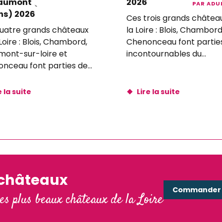
aumont (château +
2026
PAR ADU
ns) 2026
Ces trois grands châtea
uatre grands châteaux
la Loire : Blois, Chambord
Loire : Blois, Chambord,
Chenonceau font partie
ont-sur-loire et
incontournables du
nceau font parties des
patrimoine français.
tournables du
moine français.
e la suite
Lire la suite
'châteaux
Commander e
les plus beaux châteaux de la Loire