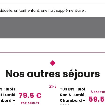
duelle, un tarif enfant, une nuit supplémentaire...
Nos autres séjours
clés en main
S : Blois (Château +
T03 BIS : Blois (châte
À PARTIR
79.5
€
t Lumière) –
Son & Lumière) –
59.
bord – Chenonceau
Chambord – Chenonc
PAR ADULTE