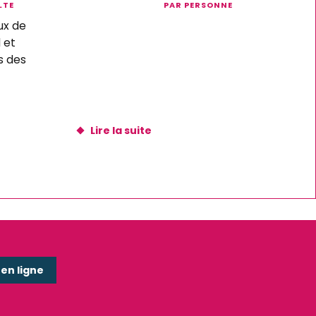
LTE
PAR PERSONNE
ux de
 et
s des
Lire la suite
n ligne