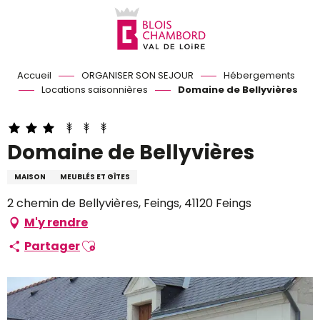
Aller
au
contenu
principal
Accueil
ORGANISER SON SEJOUR
Hébergements
Locations saisonnières
Domaine de Bellyvières
Domaine de Bellyvières
MAISON
MEUBLÉS ET GÎTES
2 chemin de Bellyvières, Feings, 41120 Feings
M'y rendre
Ajouter aux favoris
Partager