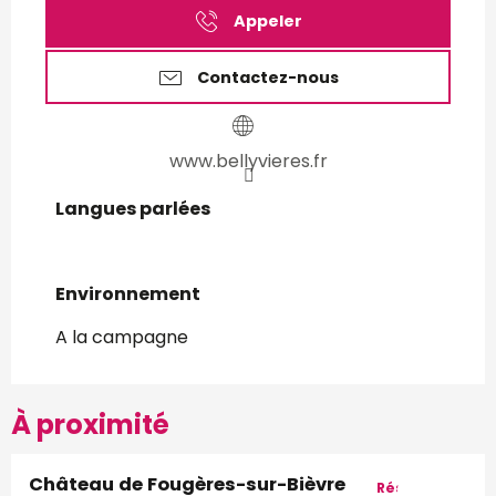
Appeler
Contactez-nous
www.bellyvieres.fr
Langues parlées
Langues parlées
Environnement
Environnement
A la campagne
À proximité
Château de Fougères-sur-Bièvre
Réservable