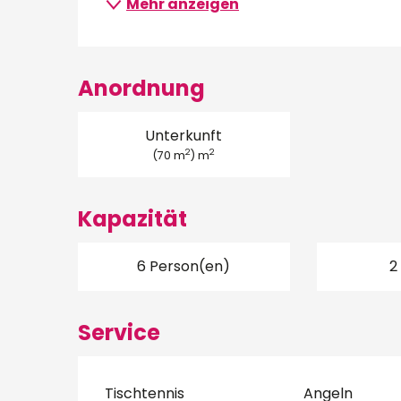
Mehr anzeigen
Anordnung
Unterkunft
2
2
(70 m
) m
Kapazität
6 Person(en)
2
Service
Tischtennis
Angeln