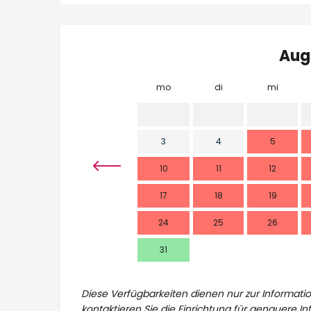
Aug
mo
di
mi
3
4
5
10
11
12
17
18
19
24
25
26
31
Diese Verfügbarkeiten dienen nur zur Informatio
kontaktieren Sie die Einrichtung für genauere I