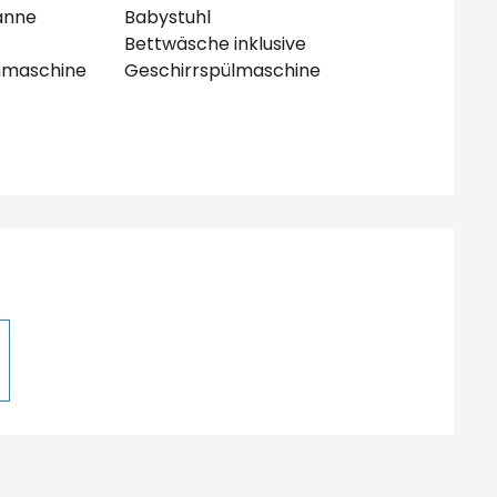
anne
Babystuhl
Bettwäsche inklusive
hmaschine
Geschirrspülmaschine
lichkeiten