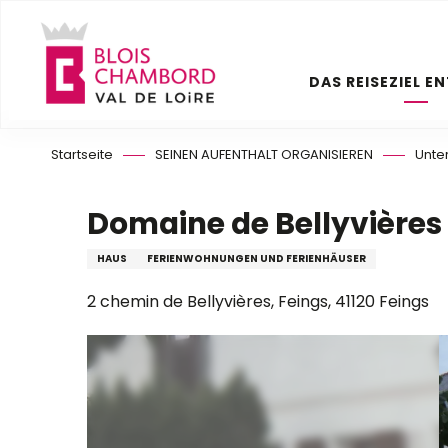
Aller
au
contenu
DAS REISEZIEL E
principal
Startseite
SEINEN AUFENTHALT ORGANISIEREN
Unte
Domaine de Bellyvières
HAUS
FERIENWOHNUNGEN UND FERIENHÄUSER
2 chemin de Bellyvières, Feings, 41120 Feings