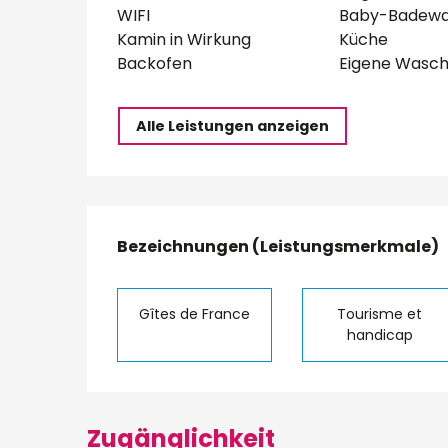
WIFI
Baby-Badew
Kamin in Wirkung
Küche
Backofen
Eigene Wasc
Alle Leistungen anzeigen
Leistungensmög
Bezeichnungen (Leistungsmerkmale)
Bezeichnungen (Leistungsmerkmale)
Gîtes de France
Tourisme et
handicap
Zugänglichkeit