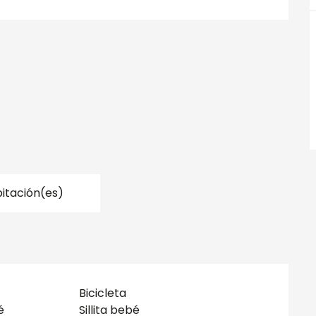
itación(es)
Bicicleta
é
Sillita bebé