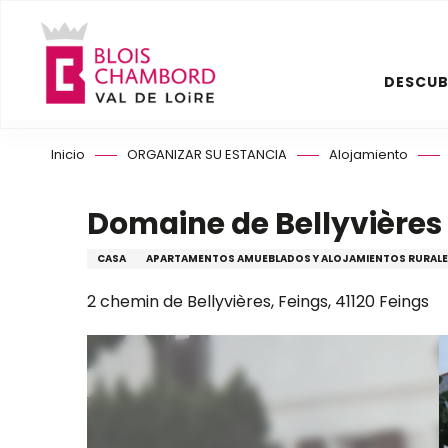
Aller
au
contenu
DESCUB
principal
Inicio
ORGANIZAR SU ESTANCIA
Alojamiento
Domaine de Bellyvières
CASA
APARTAMENTOS AMUEBLADOS Y ALOJAMIENTOS RURALES
2 chemin de Bellyvières, Feings, 41120 Feings