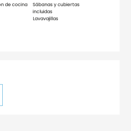
ón de cocina
Sábanas y cubiertas
incluidas
Lavavajillas
aciones