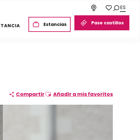
ES
Buscar
Voir les favori
Pase castillos
Estancias
STANCIA
Ajouter aux favoris
Compartir
Añadir a mis favoritos