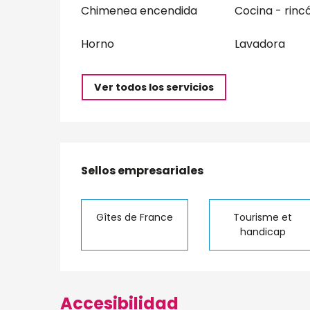
Chimenea encendida
Cocina - rinc
Horno
Lavadora
Ver todos los servicios
Oferta de prest
Sellos empresariales
Sellos empresariales
Gîtes de France
Tourisme et
handicap
Accesibilidad