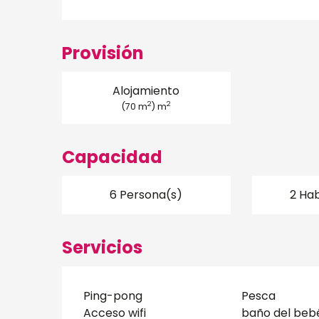
Provisión
Alojamiento
2
2
(70 m
) m
Capacidad
6 Persona(s)
2 Hab
Servicios
Ping-pong
Pesca
Acceso wifi
baño del beb