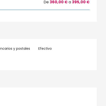
De
360,00 €
a
395,00 €
carios y postales
Efectivo