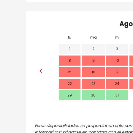
Ago
lu
ma
mi
1
2
3
8
9
10
15
16
17
22
23
24
29
30
31
Estas disponibilidades se proporcionan solo con 
informativos; póngase en contacto con el esta