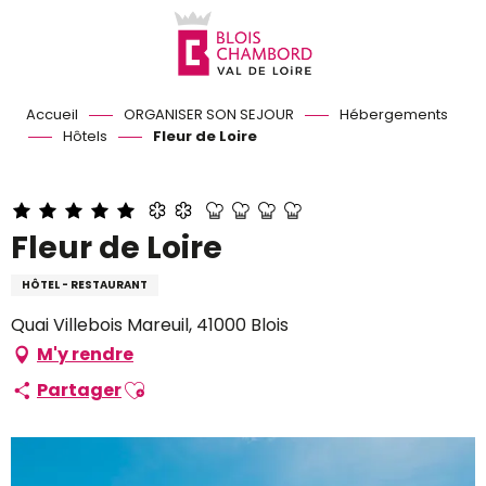
Aller
au
contenu
principal
Accueil
ORGANISER SON SEJOUR
Hébergements
Hôtels
Fleur de Loire
Fleur de Loire
HÔTEL - RESTAURANT
Quai Villebois Mareuil, 41000 Blois
M'y rendre
Ajouter aux favoris
Partager