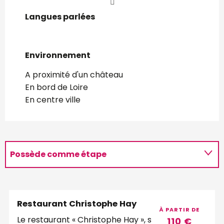
Langues parlées
Langues parlées
Environnement
Environnement
A proximité d'un château
En bord de Loire
En centre ville
Possède comme étape
Programme
Restaurant Christophe Hay
À PARTIR DE
Le restaurant « Christophe Hay », se situe au
110
€