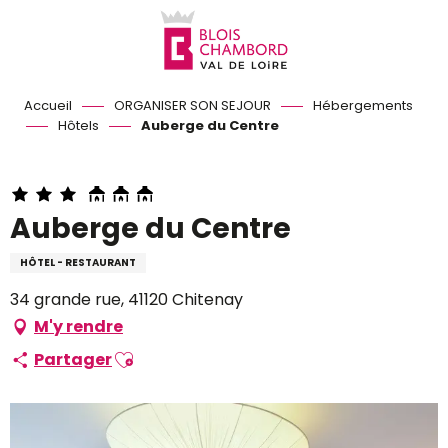
Aller
au
contenu
principal
Accueil
ORGANISER SON SEJOUR
Hébergements
Hôtels
Auberge du Centre
Auberge du Centre
HÔTEL - RESTAURANT
34 grande rue, 41120 Chitenay
M'y rendre
Ajouter aux favoris
Partager