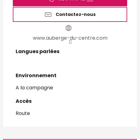
Contactez-nous
www.auberge-du-centre.com
Langues parlées
Langues parlées
Environnement
Environnement
A la campagne
Accès
Accès
Route