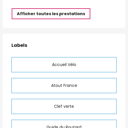
Afficher toutes les prestations
Offres de prestations
Labels
Labels
Accueil Vélo
Atout France
Clef verte
Guide du Routard